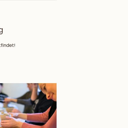
g
findet! 