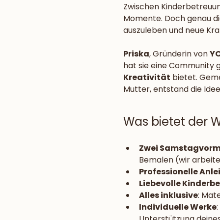
Zwischen Kinderbetreuung
Momente. Doch genau di
auszuleben und neue Kraf
Priska
, Gründerin von 
Y
hat sie eine Community g
Kreativität
 bietet. Gem
Mutter, entstand die Ide
Was bietet der 
Zwei Samstagvormi
Bemalen (wir arbeite
Professionelle Anle
Liebevolle Kinderb
Alles inklusive
: Mat
Individuelle Werke
Unterstützung deines