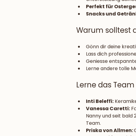
Perfekt für Osterg
Snacks und Geträn
Warum solltest 
Gönn dir deine kreati
Lass dich professione
Geniesse entspannte 
Lerne andere tolle M
Lerne das Team
Inti Beleffi:
 Keramik
Vanessa Caretti:
 F
Nanny und seit bald 
Team.
Priska von Allmen: 