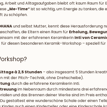
, Arbeit und Alltagsaufgaben bleibt oft kaum Raum für E
ese 
„Me-Time“
 ist so wichtig, um Energie zu tanken, die 
t zu schöpfen.
OHANA
 und selbst Mutter, kennt diese Herausforderung n
eschaffen, die Eltern einen Raum für 
Erholung, Bewegu
einsam mit der erfahrenen Keramikerin 
Inti von Ceram
e für diesen besonderen Keramik-Workshop – speziell für E
Workshop?
ttage à 2,5 Stunden
 – also insgesamt 5 Stunden kreat
n mit der Pitch-Technik, ohne Drehscheibe).
itung
 durch die erfahrene Keramikerin Inti.
etreuung
 im Nebenraum durch mindestens drei erfahren
erialien und das Brennen deiner Werke sind im Preis entha
: Du gestaltest eine wunderschöne Schale oder einen Telle
 Kindes auch einen Kinderteller oder eine Kinderschale kr