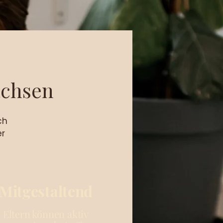
achsen
ch
er
Mitgestaltend
Eltern können aktiv