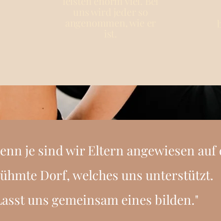
leisten enorm viel. Bei
uns wird jeder so
angenommen, wie er
ist.
enn je sind wir Eltern angewiesen auf 
ühmte Dorf, welches uns unterstützt.
Lasst uns gemeinsam eines bilden."