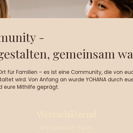
munity -
estalten, gemeinsam w
Ort für Familien – es ist eine Community, die von eu
altet wird. Von Anfang an wurde YOHANA durch eu
 eure Mithilfe geprägt.
Wertschätzend
Wir Mamas & Papas,