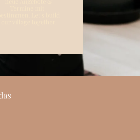
neue Angebote &
Termine mit-
bestimmen. Let's build
our village together.
das