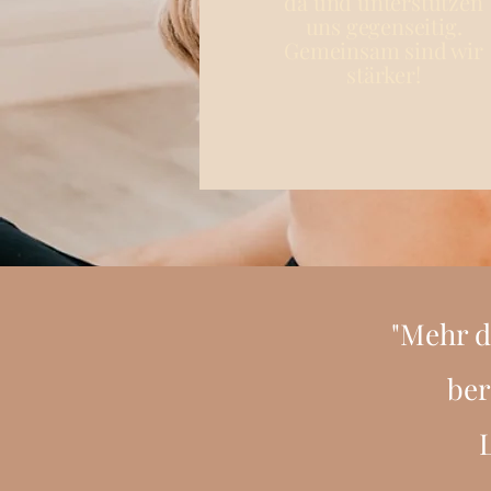
da und unterstützen
uns gegenseitig.
Gemeinsam sind wir
stärker!
"Mehr d
ber