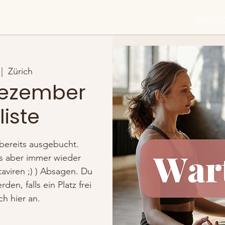
ANGEB
 |  
Zürich
ezember
iste
bereits ausgebucht.
s aber immer wieder
taviren ;) ) Absagen. Du
en, falls ein Platz frei
h hier an.