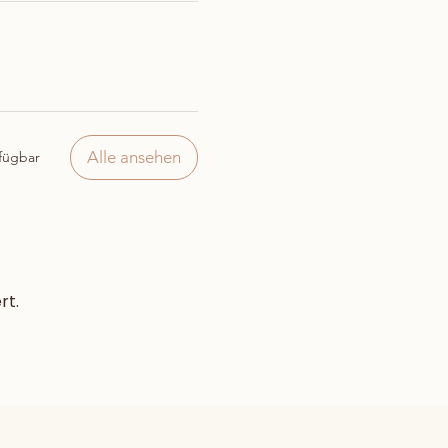
Alle ansehen
fügbar
rt.